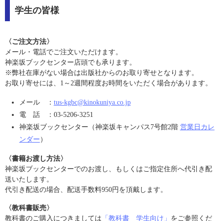
学生の皆様
〈ご注文方法〉
メール・電話でご注文いただけます。
神楽坂ブックセンター店頭でも承ります。
※弊社在庫がない場合は出版社からのお取り寄せとなります。
お取り寄せには、1～2週間程度お時間をいただく場合があります。
メール ：
tus-kgbc@kinokuniya.co.jp
電 話 ：
03-5206-3251
神楽坂ブックセンター（神楽坂キャンパス7号館2階
営業日カレ
ンダー
）
〈書籍お渡し方法〉
神楽坂ブックセンターでのお渡し、もしくはご指定住所へ代引き配
送いたします。
代引き配送の場合、配送手数料950円を頂戴します。
〈教科書販売〉
教科書のご購入につきましては
「教科書 学生向け」
をご参照くだ